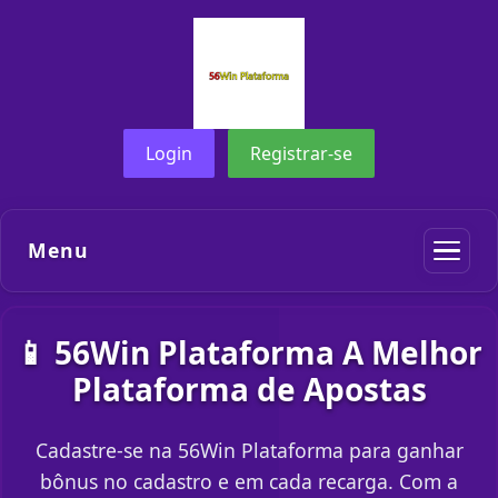
Login
Registrar-se
Menu
📱 56Win Plataforma A Melhor
Plataforma de Apostas
Cadastre-se na 56Win Plataforma para ganhar
bônus no cadastro e em cada recarga. Com a