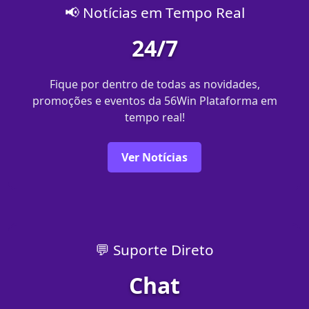
📢 Notícias em Tempo Real
24/7
Fique por dentro de todas as novidades,
promoções e eventos da 56Win Plataforma em
tempo real!
Ver Notícias
💬 Suporte Direto
Chat