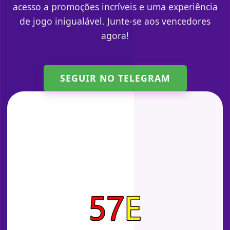
acesso a promoções incríveis e uma experiência
de jogo inigualável. Junte-se aos vencedores
agora!
SEGUIR NO TELEGRAM