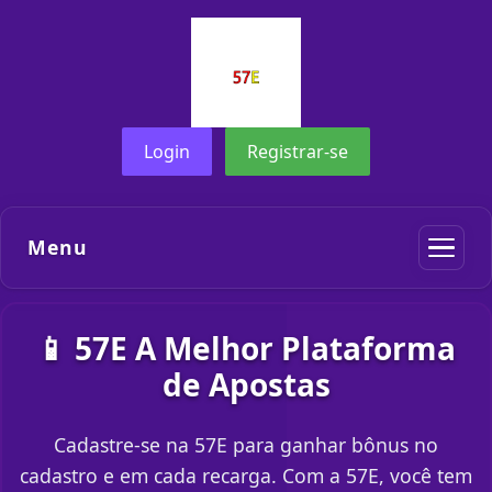
Login
Registrar-se
Menu
📱 57E A Melhor Plataforma
de Apostas
Cadastre-se na 57E para ganhar bônus no
cadastro e em cada recarga. Com a 57E, você tem