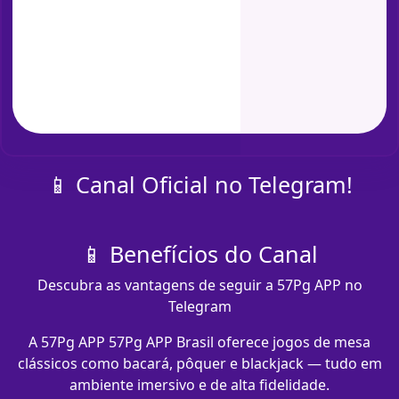
📱 Canal Oficial no Telegram!
📱 Benefícios do Canal
Descubra as vantagens de seguir a 57Pg APP no
Telegram
A 57Pg APP 57Pg APP Brasil oferece jogos de mesa
clássicos como bacará, pôquer e blackjack — tudo em
ambiente imersivo e de alta fidelidade.