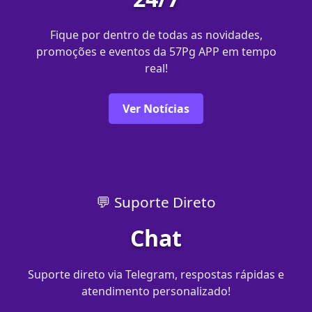
Fique por dentro de todas as novidades,
promoções e eventos da 57Pg APP em tempo
real!
Ver Notícias
💬 Suporte Direto
Chat
Suporte direto via Telegram, respostas rápidas e
atendimento personalizado!