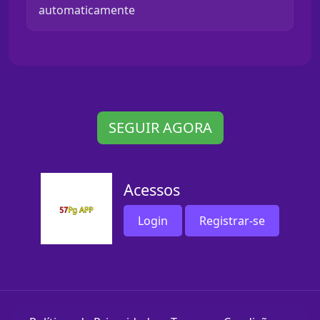
automaticamente
SEGUIR AGORA
Acessos
Login
Registrar-se