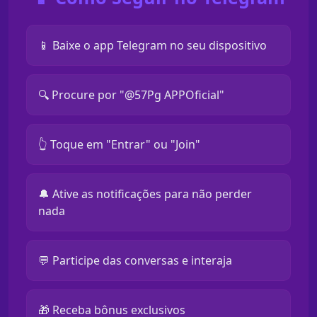
📱 Baixe o app Telegram no seu dispositivo
🔍 Procure por "@57Pg APPOficial"
👆 Toque em "Entrar" ou "Join"
🔔 Ative as notificações para não perder
nada
💬 Participe das conversas e interaja
🎁 Receba bônus exclusivos