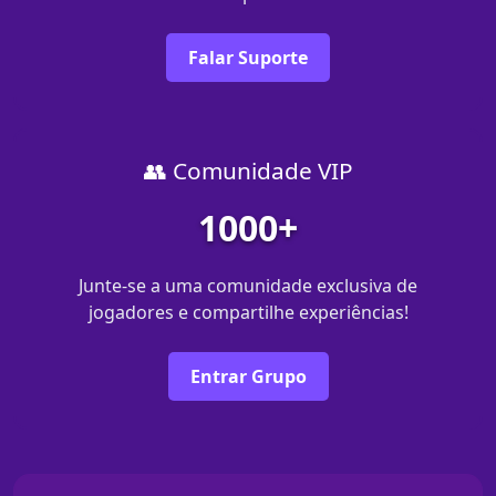
Falar Suporte
👥 Comunidade VIP
1000+
Junte-se a uma comunidade exclusiva de
jogadores e compartilhe experiências!
Entrar Grupo