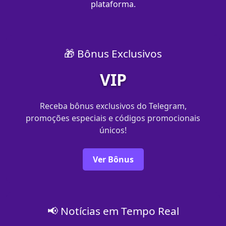
plataforma.
🎁 Bônus Exclusivos
VIP
Receba bônus exclusivos do Telegram,
promoções especiais e códigos promocionais
únicos!
Ver Bônus
📢 Notícias em Tempo Real