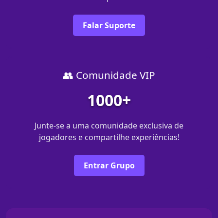
Falar Suporte
👥 Comunidade VIP
1000+
Junte-se a uma comunidade exclusiva de
jogadores e compartilhe experiências!
Entrar Grupo