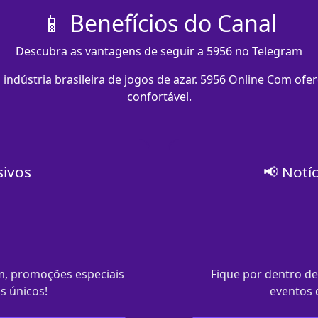
📱 Benefícios do Canal
Descubra as vantagens de seguir a 5956 no Telegram
ndústria brasileira de jogos de azar. 5956 Online Com ofe
confortável.
sivos
📢 Notí
m, promoções especiais
Fique por dentro d
s únicos!
eventos 