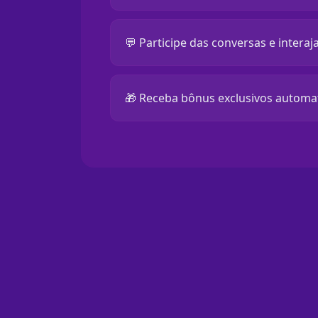
💬 Participe das conversas e interaj
🎁 Receba bônus exclusivos autom