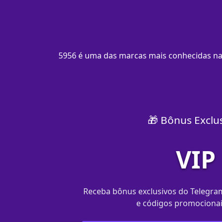
5956 é uma das marcas mais conhecidas na i
🎁 Bônus Exclu
VIP
Receba bônus exclusivos do Telegra
e códigos promocionai