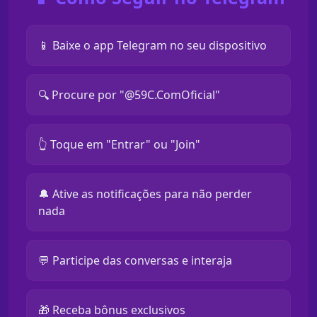
📱 Baixe o app Telegram no seu dispositivo
🔍 Procure por "@59C.ComOficial"
👆 Toque em "Entrar" ou "Join"
🔔 Ative as notificações para não perder
nada
💬 Participe das conversas e interaja
🎁 Receba bônus exclusivos