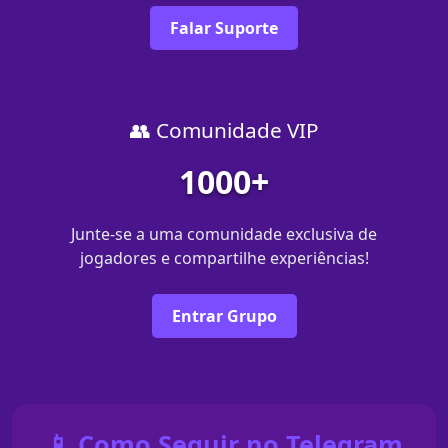
Falar Suporte
👥 Comunidade VIP
1000+
Junte-se a uma comunidade exclusiva de
jogadores e compartilhe experiências!
Entrar Grupo
📱 Como Seguir no Telegram