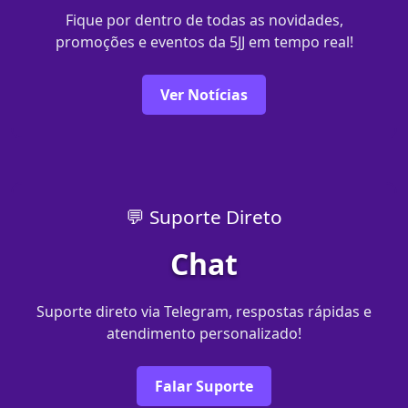
Fique por dentro de todas as novidades,
promoções e eventos da 5JJ em tempo real!
Ver Notícias
💬 Suporte Direto
Chat
Suporte direto via Telegram, respostas rápidas e
atendimento personalizado!
Falar Suporte