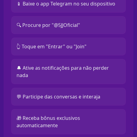
📱 Baixe o app Telegram no seu dispositivo
🔍 Procure por "@5JJOficial"
👆 Toque em "Entrar" ou "Join"
🔔 Ative as notificações para não perder
nada
💬 Participe das conversas e interaja
🎁 Receba bônus exclusivos
automaticamente