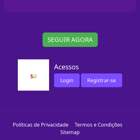
SEGUIR AGORA
Acessos
Login
Registrar-se
Políticas de Privacidade
Termos e Condições
Sitemap