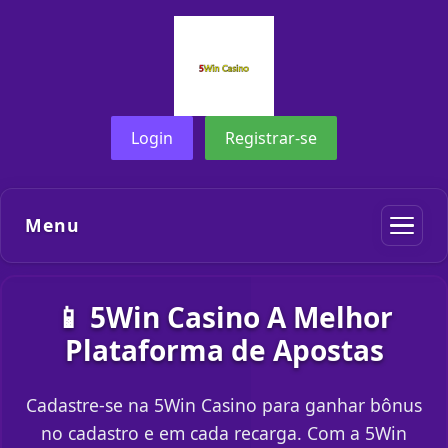
Login
Registrar-se
Menu
📱 5Win Casino A Melhor
Plataforma de Apostas
Cadastre-se na 5Win Casino para ganhar bônus
no cadastro e em cada recarga. Com a 5Win