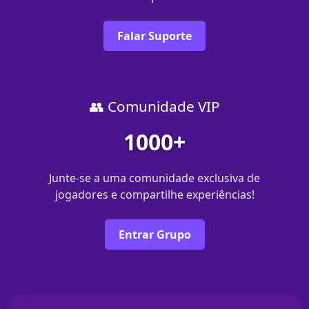
Falar Suporte
👥 Comunidade VIP
1000+
Junte-se a uma comunidade exclusiva de
jogadores e compartilhe experiências!
Entrar Grupo