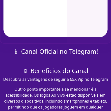
📱 Canal Oficial no Telegram!
📱 Benefícios do Canal
Descubra as vantagens de seguir a 65X Vip no Telegram
Outro ponto importante a se mencionar é a
acessibilidade. Os Jogos Ao Vivo estão disponíveis em
diversos dispositivos, incluindo smartphones e tablets,
permitindo que os jogadores joguem em qualquer