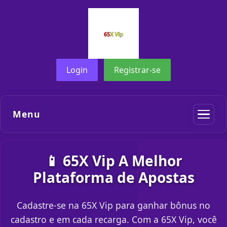
Login
Registrar-se
Menu
📱 65X Vip A Melhor
Plataforma de Apostas
Cadastre-se na 65X Vip para ganhar bônus no
cadastro e em cada recarga. Com a 65X Vip, você