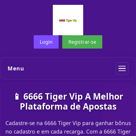
Login
Registrar-se
Menu
📱 6666 Tiger Vip A Melhor
Plataforma de Apostas
Cadastre-se na 6666 Tiger Vip para ganhar bônus
no cadastro e em cada recarga. Com a 6666 Tiger