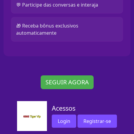
💬 Participe das conversas e interaja
🎁 Receba bônus exclusivos
automaticamente
SEGUIR AGORA
Acessos
Login
Registrar-se