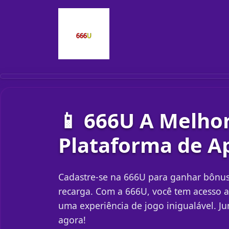
📱 666U A Melho
Plataforma de A
Cadastre-se na 666U para ganhar bônus
recarga. Com a 666U, você tem acesso a
uma experiência de jogo inigualável. J
agora!