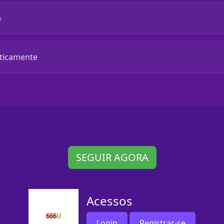
a
aticamente
SEGUIR AGORA
Acessos
Login
Registrar-se