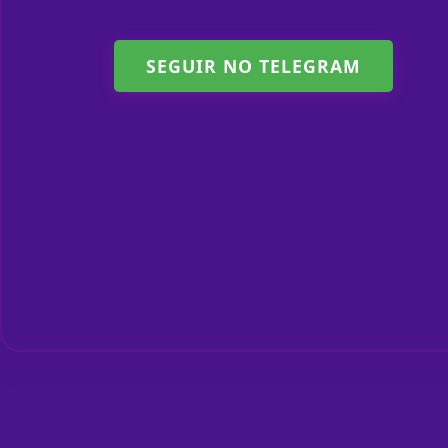
SEGUIR NO TELEGRAM