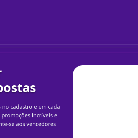
r
postas
 no cadastro e em cada
 promoções incríveis e
unte-se aos vencedores