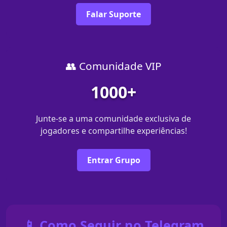
Falar Suporte
👥 Comunidade VIP
1000+
Junte-se a uma comunidade exclusiva de
jogadores e compartilhe experiências!
Entrar Grupo
📱 Como Seguir no Telegram