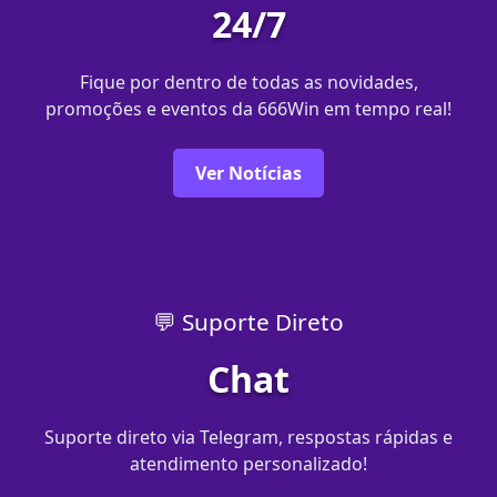
24/7
Fique por dentro de todas as novidades,
promoções e eventos da 666Win em tempo real!
Ver Notícias
💬 Suporte Direto
Chat
Suporte direto via Telegram, respostas rápidas e
atendimento personalizado!