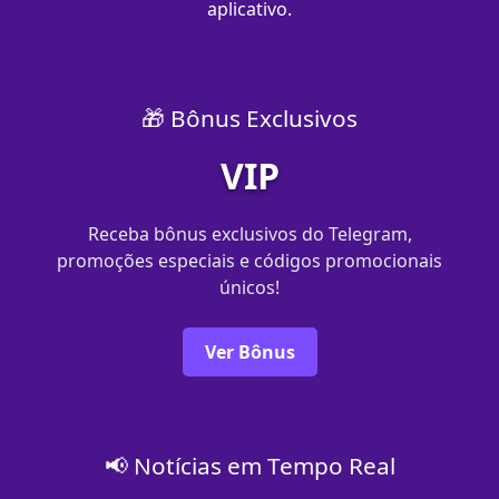
aplicativo.
🎁 Bônus Exclusivos
VIP
Receba bônus exclusivos do Telegram,
promoções especiais e códigos promocionais
únicos!
Ver Bônus
📢 Notícias em Tempo Real