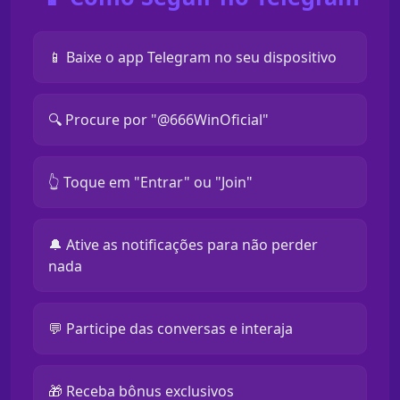
📱 Baixe o app Telegram no seu dispositivo
🔍 Procure por "@666WinOficial"
👆 Toque em "Entrar" ou "Join"
🔔 Ative as notificações para não perder
nada
💬 Participe das conversas e interaja
🎁 Receba bônus exclusivos