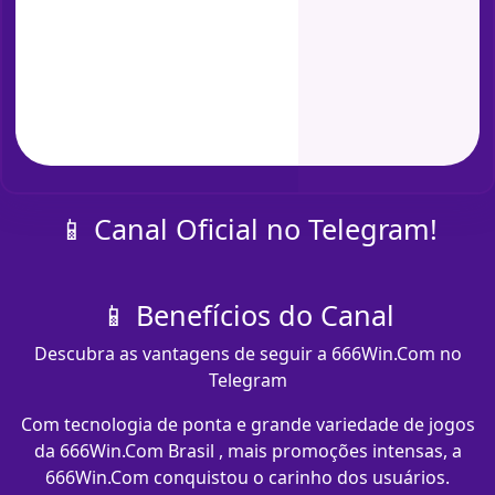
📱 Canal Oficial no Telegram!
📱 Benefícios do Canal
Descubra as vantagens de seguir a 666Win.Com no
Telegram
Com tecnologia de ponta e grande variedade de jogos
da 666Win.Com Brasil , mais promoções intensas, a
666Win.Com conquistou o carinho dos usuários.