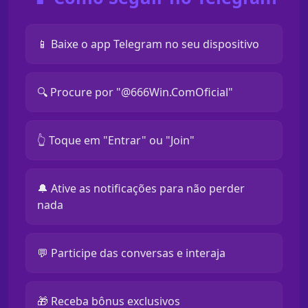
📱 Baixe o app Telegram no seu dispositivo
🔍 Procure por "@666Win.ComOficial"
👆 Toque em "Entrar" ou "Join"
🔔 Ative as notificações para não perder
nada
💬 Participe das conversas e interaja
🎁 Receba bônus exclusivos