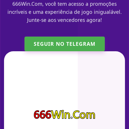
666Win.Com, você tem acesso a promoções
incríveis e uma experiência de jogo inigualável.
Junte-se aos vencedores agora!
SEGUIR NO TELEGRAM