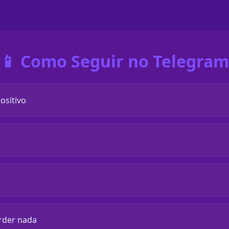
📱 Como Seguir no Telegram
ositivo
erder nada