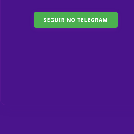
SEGUIR NO TELEGRAM