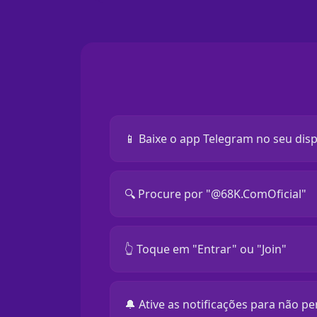
📱 Baixe o app Telegram no seu disp
🔍 Procure por "@68K.ComOficial"
👆 Toque em "Entrar" ou "Join"
🔔 Ative as notificações para não p