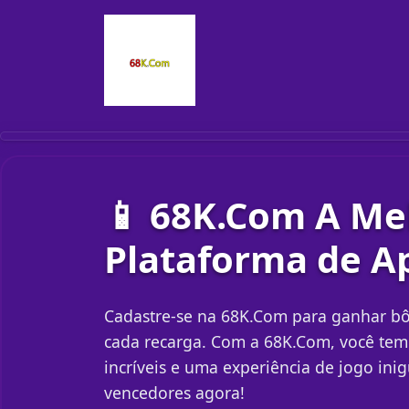
📱 68K.Com A Me
Plataforma de A
Cadastre-se na 68K.Com para ganhar b
cada recarga. Com a 68K.Com, você te
incríveis e uma experiência de jogo inig
vencedores agora!