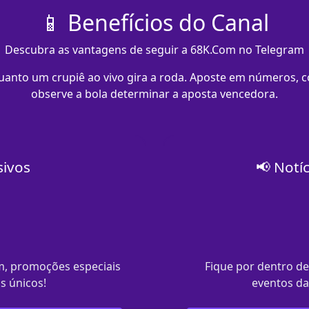
📱 Benefícios do Canal
Descubra as vantagens de seguir a 68K.Com no Telegram
uanto um crupiê ao vivo gira a roda. Aposte em números, c
observe a bola determinar a aposta vencedora.
sivos
📢 Notí
m, promoções especiais
Fique por dentro d
s únicos!
eventos da