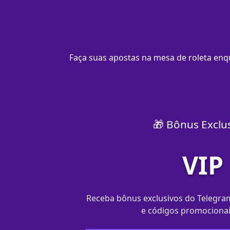
Faça suas apostas na mesa de roleta enq
🎁 Bônus Exclu
VIP
Receba bônus exclusivos do Telegra
e códigos promocionai