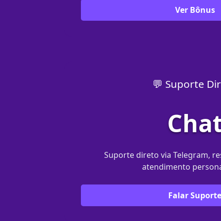
Ver Bônus
💬 Suporte Di
Cha
Suporte direto via Telegram, r
atendimento persona
Falar Suport