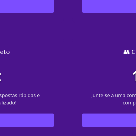
reto
👥 
t
espostas rápidas e
Junte-se a uma com
lizado!
compa
e