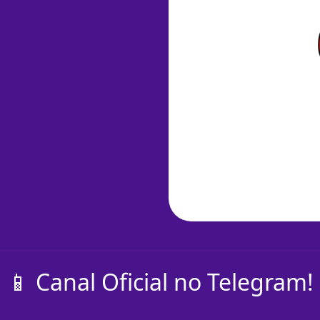
📱 Canal Oficial no Telegram!