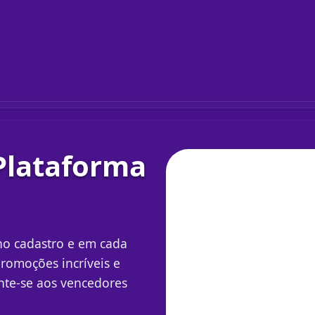
Plataforma
no cadastro e em cada
romoções incríveis e
unte-se aos vencedores