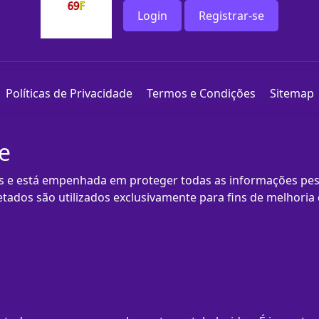
Login
Registrar-se
Políticas de Privacidade
Termos e Condições
Sitemap
de
ios e está empenhada em proteger todas as informações pe
tados são utilizados exclusivamente para fins de melhoria