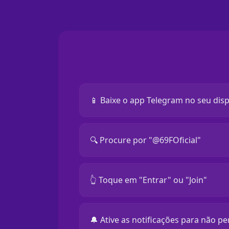
📱 Baixe o app Telegram no seu disp
🔍 Procure por "@69FOficial"
👆 Toque em "Entrar" ou "Join"
🔔 Ative as notificações para não p