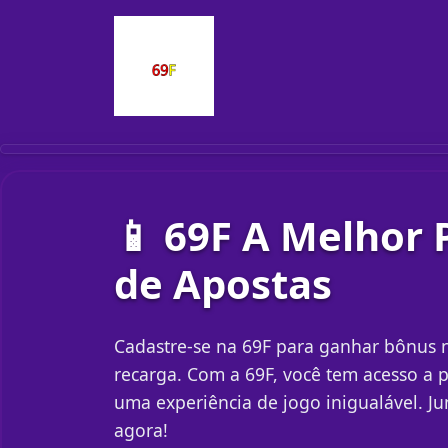
📱 69F A Melhor 
de Apostas
Cadastre-se na 69F para ganhar bônus 
recarga. Com a 69F, você tem acesso a p
uma experiência de jogo inigualável. J
agora!