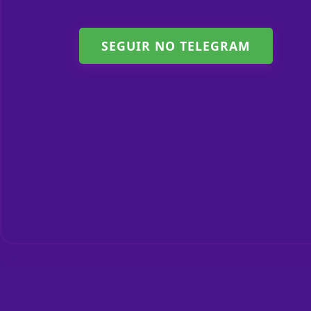
SEGUIR NO TELEGRAM