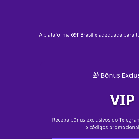
A plataforma 69F Brasil é adequada para 
🎁 Bônus Exclu
VIP
Receba bônus exclusivos do Telegra
e códigos promocionai