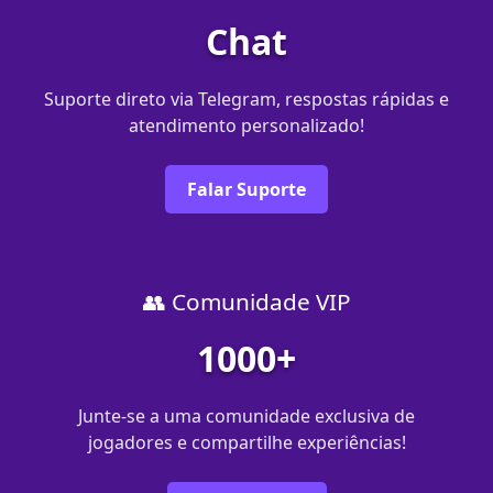
Chat
Suporte direto via Telegram, respostas rápidas e
atendimento personalizado!
Falar Suporte
👥 Comunidade VIP
1000+
Junte-se a uma comunidade exclusiva de
jogadores e compartilhe experiências!