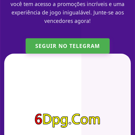
você tem acesso a promoções incríveis e uma
experiência de jogo inigualável. Junte-se aos
vencedores agora!
SEGUIR NO TELEGRAM