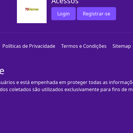
Acessos
Login
Registrar-se
Políticas de Privacidade
Termos e Condições
Sitemap
de
usuários e está empenhada em proteger todas as informaçõ
os coletados são utilizados exclusivamente para fins de m