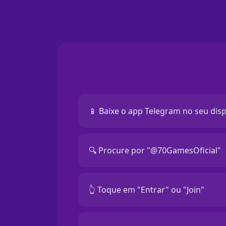
📱 Baixe o app Telegram no seu disp
🔍 Procure por "@70GamesOficial"
👆 Toque em "Entrar" ou "Join"