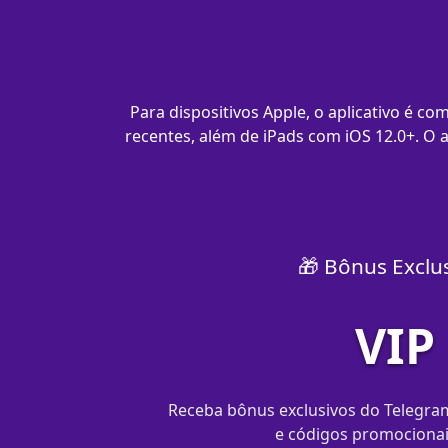
Para dispositivos Apple, o aplicativo é c
recentes, além de iPads com iOS 12.0+. O a
🎁 Bônus Exclu
VIP
Receba bônus exclusivos do Telegra
e códigos promocionai