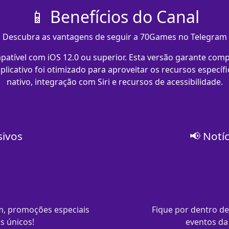
📱 Benefícios do Canal
Descubra as vantagens de seguir a 70Games no Telegram
ompatível com iOS 12.0 ou superior. Esta versão garante co
plicativo foi otimizado para aproveitar os recursos específ
nativo, integração com Siri e recursos de acessibilidade.
sivos
📢 Notí
m, promoções especiais
Fique por dentro d
s únicos!
eventos da