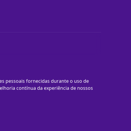
es pessoais fornecidas durante o uso de
elhoria contínua da experiência de nossos