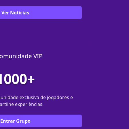
Ver Notícias
Comunidade VIP
1000+
unidade exclusiva de jogadores e
rtilhe experiências!
Entrar Grupo