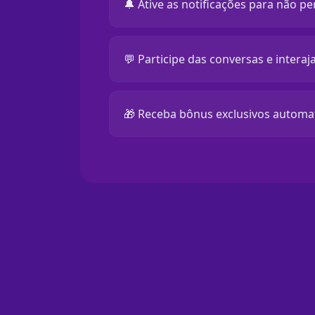
🔔 Ative as notificações para não p
💬 Participe das conversas e interaj
🎁 Receba bônus exclusivos autom