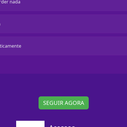
erder nada
a
aticamente
SEGUIR AGORA