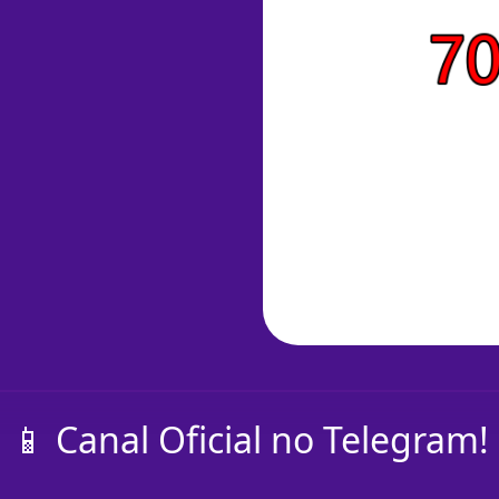
📱 Canal Oficial no Telegram!