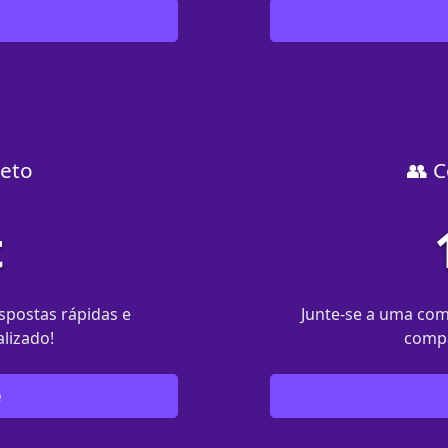
reto
👥 
t
espostas rápidas e
Junte-se a uma com
lizado!
compa
e