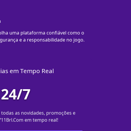
m
olha uma plataforma confiável como o
segurança e a responsabilidade no jogo.
cias em Tempo Real
24/7
e todas as novidades, promoções e
711Brl.Com em tempo real!