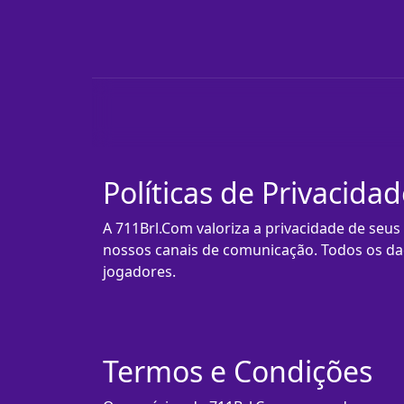
Políticas de Privacida
A 711Brl.Com valoriza a privacidade de seu
nossos canais de comunicação. Todos os dad
jogadores.
Termos e Condições