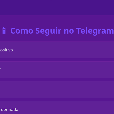
📱 Como Seguir no Telegram
ositivo
"
erder nada