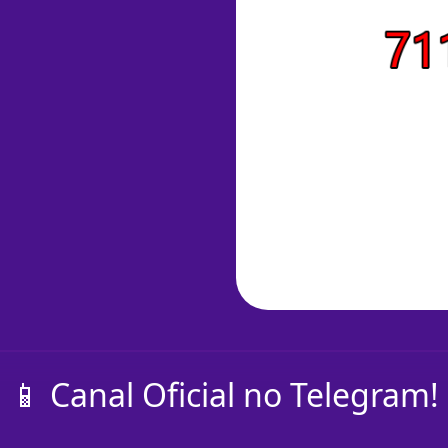
📱 Canal Oficial no Telegram!