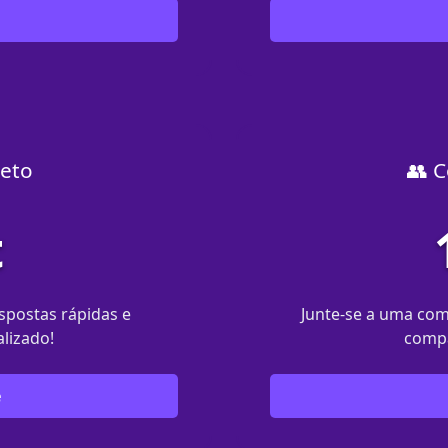
reto
👥 
t
espostas rápidas e
Junte-se a uma com
lizado!
compa
e