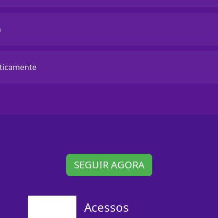
a
aticamente
SEGUIR AGORA
Acessos