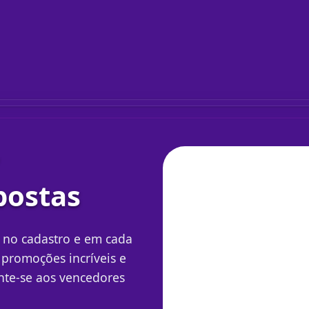
postas
 no cadastro e em cada
 promoções incríveis e
unte-se aos vencedores