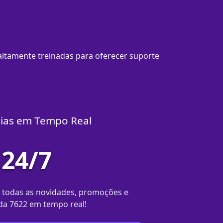
ltamente treinadas para oferecer suporte
cias em Tempo Real
24/7
e todas as novidades, promoções e
da 7622 em tempo real!