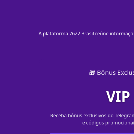
A plataforma 7622 Brasil reúne informaç
🎁 Bônus Exclu
VIP
Receba bônus exclusivos do Telegra
e códigos promocionai