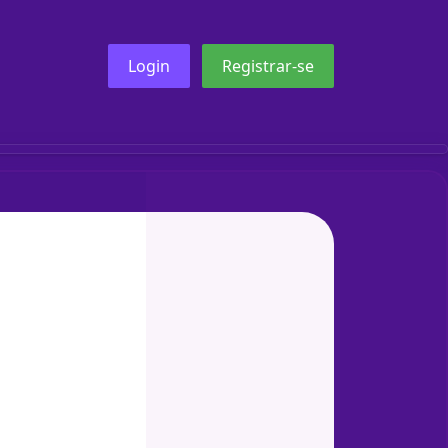
Login
Registrar-se