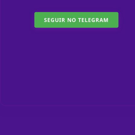
SEGUIR NO TELEGRAM