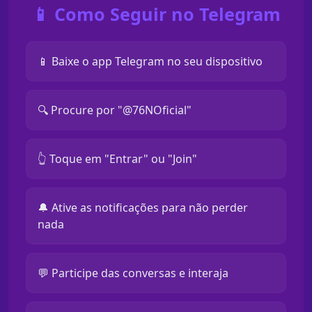
📱 Como Seguir no Telegram
📱 Baixe o app Telegram no seu dispositivo
🔍 Procure por "@76NOficial"
👆 Toque em "Entrar" ou "Join"
🔔 Ative as notificações para não perder
nada
💬 Participe das conversas e interaja