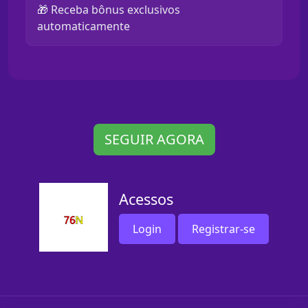
🎁 Receba bônus exclusivos
automaticamente
SEGUIR AGORA
Acessos
Login
Registrar-se