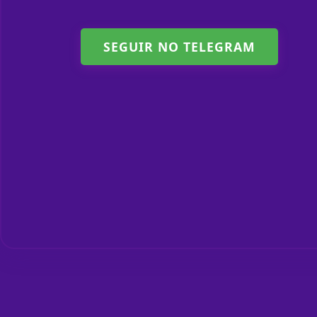
SEGUIR NO TELEGRAM