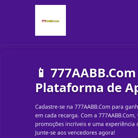
📱 777AABB.Com
Plataforma de A
Cadastre-se na 777AABB.Com para ganh
em cada recarga. Com a 777AABB.Com, 
promoções incríveis e uma experiência d
Junte-se aos vencedores agora!