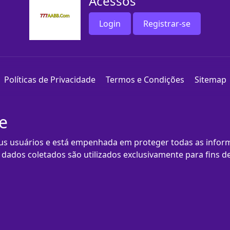
Acessos
Login
Registrar-se
Políticas de Privacidade
Termos e Condições
Sitemap
de
eus usuários e está empenhada em proteger todas as infor
dados coletados são utilizados exclusivamente para fins d