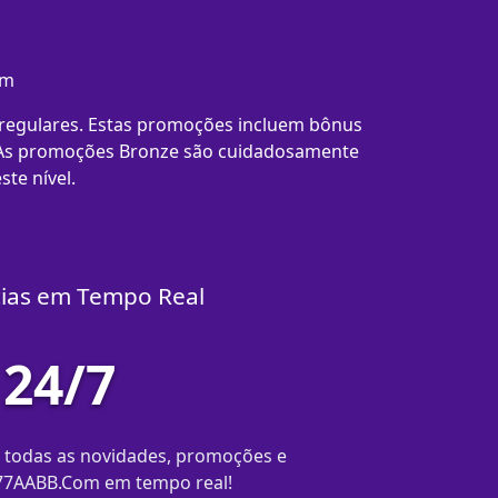
am
 regulares. Estas promoções incluem bônus
o. As promoções Bronze são cuidadosamente
te nível.
cias em Tempo Real
24/7
e todas as novidades, promoções e
77AABB.Com em tempo real!