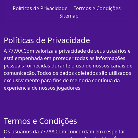
Políticas de Privacidade
Termos e Condições
Sitemap
Políticas de Privacidade
A 777AA.Com valoriza a privacidade de seus usuários e
está empenhada em proteger todas as informações
pessoais fornecidas durante o uso de nossos canais de
comunicação. Todos os dados coletados são utilizados
exclusivamente para fins de melhoria contínua da
experiência de nossos jogadores.
Termos e Condições
Os usuários da 777AA.Com concordam em respeitar