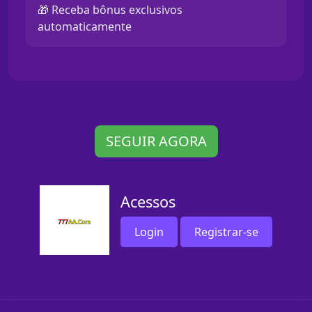
🎁 Receba bônus exclusivos
automaticamente
SEGUIR AGORA
Acessos
Login
Registrar-se