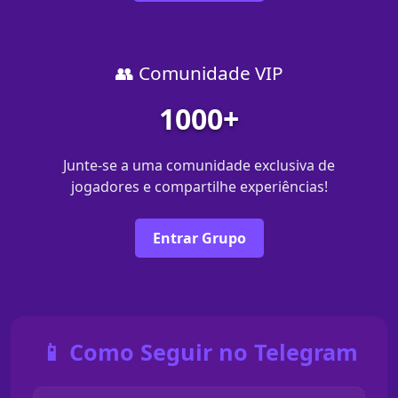
👥 Comunidade VIP
1000+
Junte-se a uma comunidade exclusiva de
jogadores e compartilhe experiências!
Entrar Grupo
📱 Como Seguir no Telegram