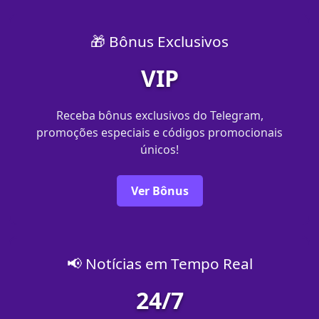
🎁 Bônus Exclusivos
VIP
Receba bônus exclusivos do Telegram,
promoções especiais e códigos promocionais
únicos!
Ver Bônus
📢 Notícias em Tempo Real
24/7