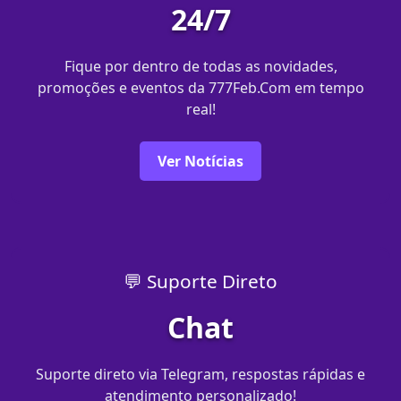
24/7
Fique por dentro de todas as novidades,
promoções e eventos da 777Feb.Com em tempo
real!
Ver Notícias
💬 Suporte Direto
Chat
Suporte direto via Telegram, respostas rápidas e
atendimento personalizado!