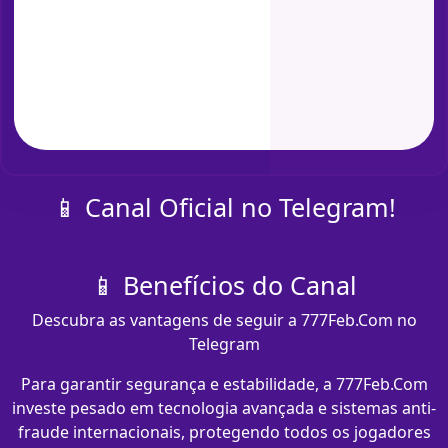
📱 Canal Oficial no Telegram!
📱 Benefícios do Canal
Descubra as vantagens de seguir a 777Feb.Com no
Telegram
Para garantir segurança e estabilidade, a 777Feb.Com
investe pesado em tecnologia avançada e sistemas anti-
fraude internacionais, protegendo todos os jogadores