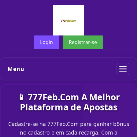
Login
Registrar-se
Menu
📱 777Feb.Com A Melhor
Plataforma de Apostas
Cadastre-se na 777Feb.Com para ganhar bônus
no cadastro e em cada recarga. Com a