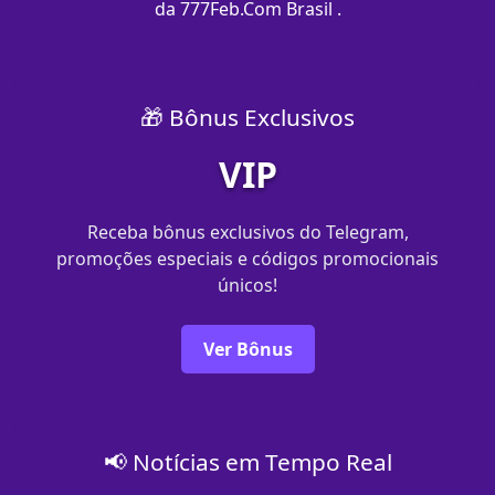
da 777Feb.Com Brasil .
🎁 Bônus Exclusivos
VIP
Receba bônus exclusivos do Telegram,
promoções especiais e códigos promocionais
únicos!
Ver Bônus
📢 Notícias em Tempo Real