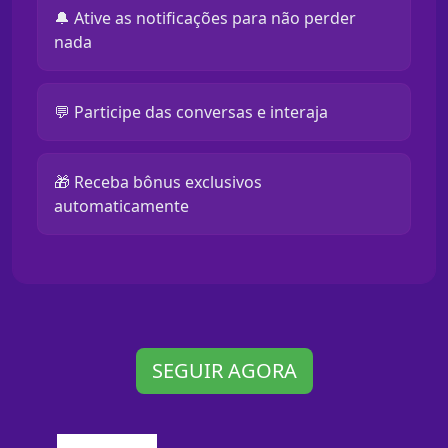
🔔 Ative as notificações para não perder
nada
💬 Participe das conversas e interaja
🎁 Receba bônus exclusivos
automaticamente
SEGUIR AGORA