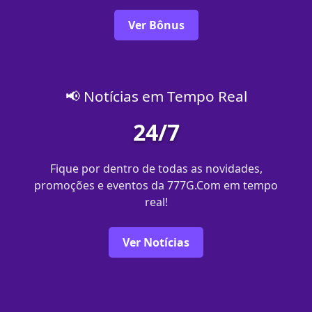
Ver Bônus
📢 Notícias em Tempo Real
24/7
Fique por dentro de todas as novidades,
promoções e eventos da 777G.Com em tempo
real!
Ver Notícias