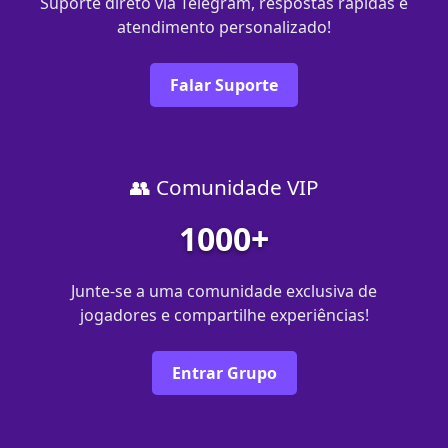
Suporte direto via Telegram, respostas rápidas e
atendimento personalizado!
Falar Suporte
👥 Comunidade VIP
1000+
Junte-se a uma comunidade exclusiva de
jogadores e compartilhe experiências!
Entrar Grupo