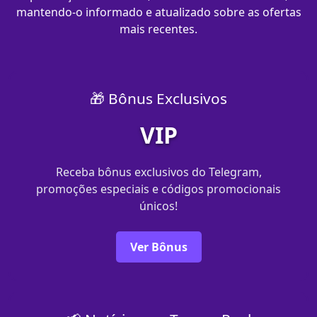
mantendo-o informado e atualizado sobre as ofertas
mais recentes.
🎁 Bônus Exclusivos
VIP
Receba bônus exclusivos do Telegram,
promoções especiais e códigos promocionais
únicos!
Ver Bônus