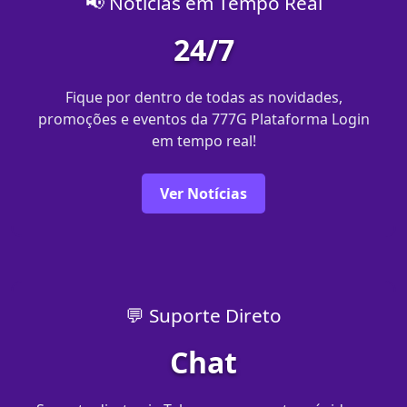
📢 Notícias em Tempo Real
24/7
Fique por dentro de todas as novidades,
promoções e eventos da 777G Plataforma Login
em tempo real!
Ver Notícias
💬 Suporte Direto
Chat