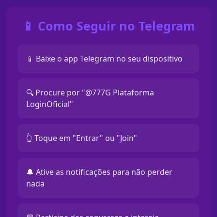
📱 Como Seguir no Telegram
📱 Baixe o app Telegram no seu dispositivo
🔍 Procure por "@777G Plataforma
LoginOficial"
👆 Toque em "Entrar" ou "Join"
🔔 Ative as notificações para não perder
nada