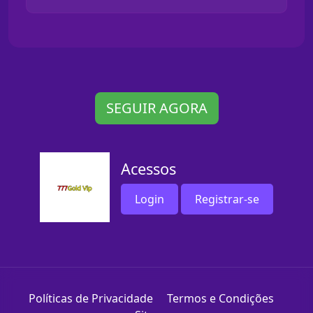
SEGUIR AGORA
Acessos
Login
Registrar-se
Políticas de Privacidade
Termos e Condições