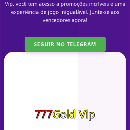
Vip, você tem acesso a promoções incríveis e uma
experiência de jogo inigualável. Junte-se aos
vencedores agora!
SEGUIR NO TELEGRAM