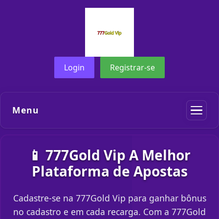
Login
Registrar-se
Menu
📱 777Gold Vip A Melhor
Plataforma de Apostas
Cadastre-se na 777Gold Vip para ganhar bônus
no cadastro e em cada recarga. Com a 777Gold