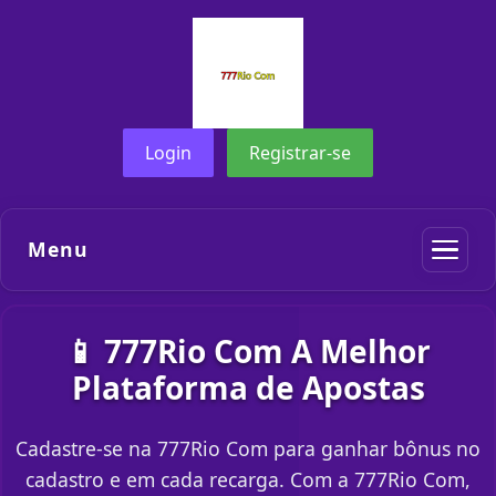
Login
Registrar-se
Menu
📱 777Rio Com A Melhor
Plataforma de Apostas
Cadastre-se na 777Rio Com para ganhar bônus no
cadastro e em cada recarga. Com a 777Rio Com,