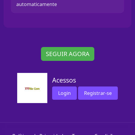
automaticamente
SEGUIR AGORA
Acessos
Login
Registrar-se