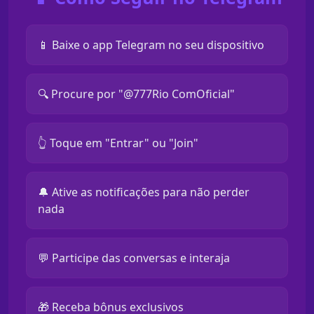
📱 Baixe o app Telegram no seu dispositivo
🔍 Procure por "@777Rio ComOficial"
👆 Toque em "Entrar" ou "Join"
🔔 Ative as notificações para não perder
nada
💬 Participe das conversas e interaja
🎁 Receba bônus exclusivos