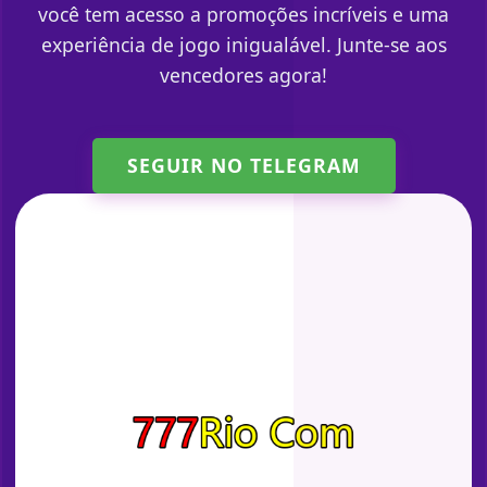
você tem acesso a promoções incríveis e uma
experiência de jogo inigualável. Junte-se aos
vencedores agora!
SEGUIR NO TELEGRAM