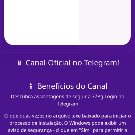
📱 Canal Oficial no Telegram!
📱 Benefícios do Canal
Descubra as vantagens de seguir a 77Pg Login no
Telegram
Clique duas vezes no arquivo .exe baixado para iniciar o
processo de instalação. O Windows pode exibir um
aviso de segurança - clique em "Sim" para permitir a