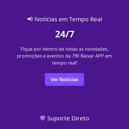
📢 Notícias em Tempo Real
24/7
Fique por dentro de todas as novidades,
promoções e eventos da 79F Baixar APP em
tempo real!
Ver Notícias
💬 Suporte Direto