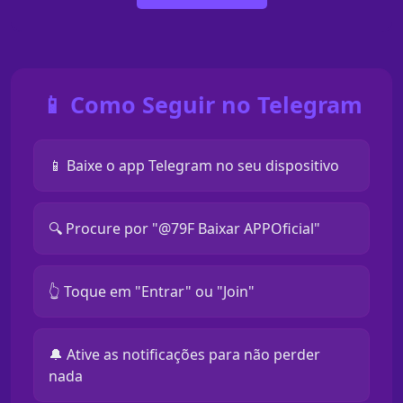
📱 Como Seguir no Telegram
📱 Baixe o app Telegram no seu dispositivo
🔍 Procure por "@79F Baixar APPOficial"
👆 Toque em "Entrar" ou "Join"
🔔 Ative as notificações para não perder
nada