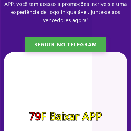
APP, você tem acesso a promoções incríveis e uma
experiência de jogo inigualável. Junte-se aos
vencedores agora!
SEGUIR NO TELEGRAM