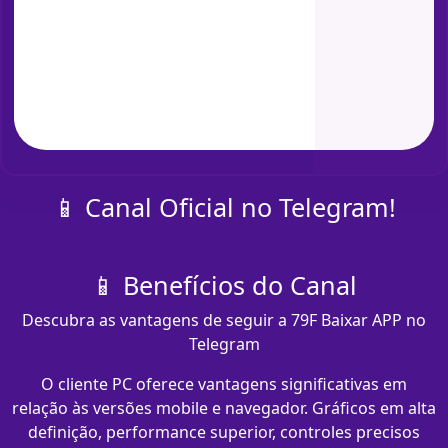
📱 Canal Oficial no Telegram!
📱 Benefícios do Canal
Descubra as vantagens de seguir a 79F Baixar APP no
Telegram
O cliente PC oferece vantagens significativas em
relação às versões mobile e navegador. Gráficos em alta
definição, performance superior, controles precisos