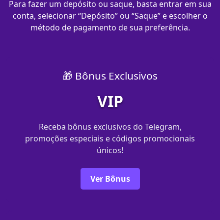
Para fazer um depósito ou saque, basta entrar em sua
conta, selecionar “Depósito” ou “Saque” e escolher o
método de pagamento de sua preferência.
🎁 Bônus Exclusivos
VIP
Receba bônus exclusivos do Telegram,
promoções especiais e códigos promocionais
únicos!
Ver Bônus