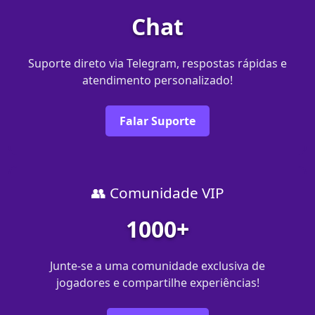
Chat
Suporte direto via Telegram, respostas rápidas e
atendimento personalizado!
Falar Suporte
👥 Comunidade VIP
1000+
Junte-se a uma comunidade exclusiva de
jogadores e compartilhe experiências!