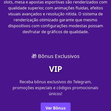
slots, mesa e apostas esportivas são renderizados com
qualidade superior, com animações fluidas, efeitos
visuais avançados e resolução nítida. O sistema de
renderização otimizado garante que mesmo
dispositivos com configurações modestas possam
desfrutar de gráficos de qualidade.
🎁 Bônus Exclusivos
VIP
Receba bônus exclusivos do Telegram,
promoções especiais e códigos promocionais
únicos!
Ver Bônus