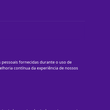
 pessoais fornecidas durante o uso de
elhoria contínua da experiência de nossos