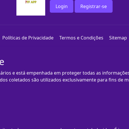
Login
Registrar-se
Políticas de Privacidade
Termos e Condições
Sitemap
de
suários e está empenhada em proteger todas as informações
os coletados são utilizados exclusivamente para fins de m