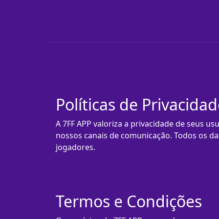
Políticas de Privacida
A 7FF APP valoriza a privacidade de seus u
nossos canais de comunicação. Todos os dad
jogadores.
Termos e Condições