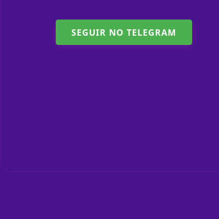
SEGUIR NO TELEGRAM