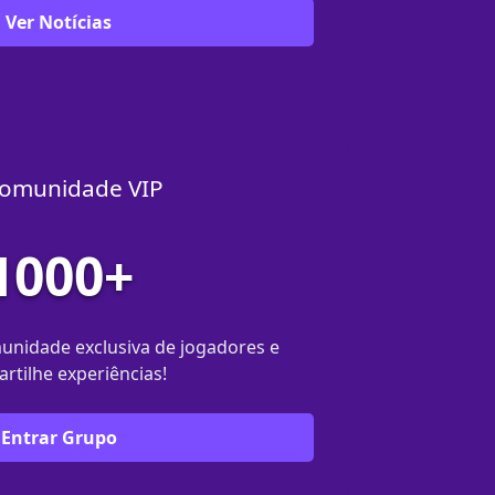
Ver Notícias
Comunidade VIP
1000+
unidade exclusiva de jogadores e
rtilhe experiências!
Entrar Grupo