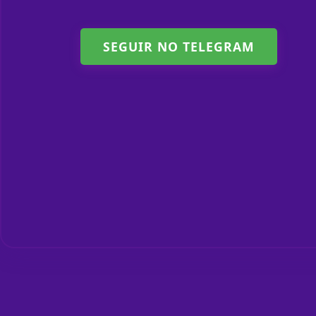
SEGUIR NO TELEGRAM