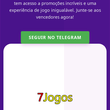
tem acesso a promoções incríveis e uma
experiência de jogo inigualável. Junte-se aos
vencedores agora!
SEGUIR NO TELEGRAM