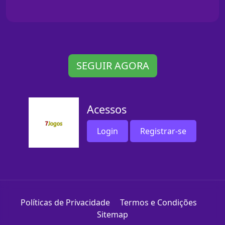
SEGUIR AGORA
Acessos
Login
Registrar-se
Políticas de Privacidade
Termos e Condições
Sitemap