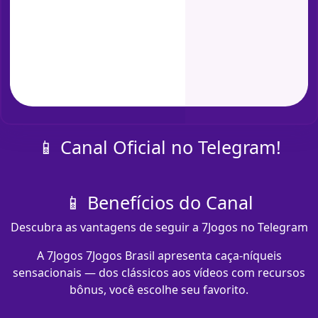
📱 Canal Oficial no Telegram!
📱 Benefícios do Canal
Descubra as vantagens de seguir a 7Jogos no Telegram
A 7Jogos 7Jogos Brasil apresenta caça-níqueis
sensacionais — dos clássicos aos vídeos com recursos
bônus, você escolhe seu favorito.