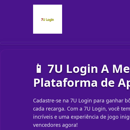
📱 7U Login A Me
Plataforma de A
Cadastre-se na 7U Login para ganhar b
cada recarga. Com a 7U Login, você te
incríveis e uma experiência de jogo inig
vencedores agora!