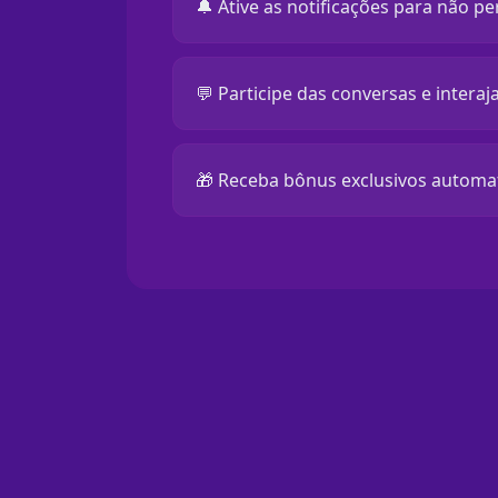
🔔 Ative as notificações para não p
💬 Participe das conversas e interaj
🎁 Receba bônus exclusivos autom