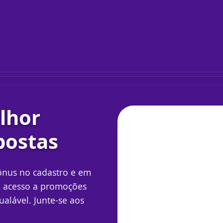
lhor
postas
ônus no cadastro e em
m acesso a promoções
ualável. Junte-se aos