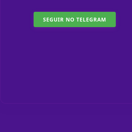
SEGUIR NO TELEGRAM