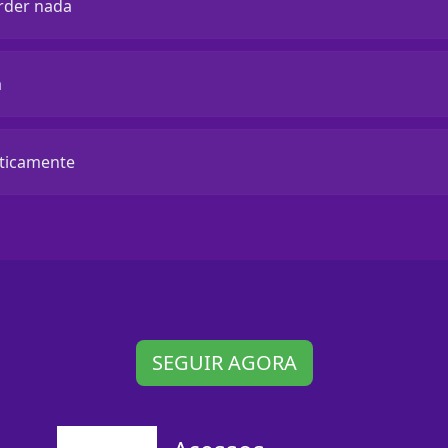
erder nada
a
aticamente
SEGUIR AGORA