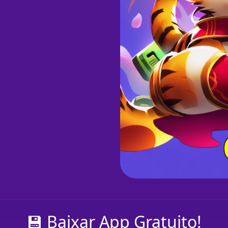
💾 Baixar App Gratuito!