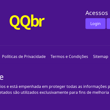
Acessos
Login
Políticas de Privacidade
Termos e Condições
Sitemap
de
ários e está empenhada em proteger todas as informações 
etados são utilizados exclusivamente para fins de melhoria