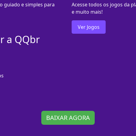
o guiado e simples para
Acesse todos os jogos da pl
e muito mais!
Ver Jogos
ar a QQbr
os
BAIXAR AGORA