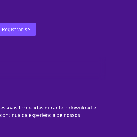
Registrar-se
pessoais fornecidas durante o download e
 contínua da experiência de nossos