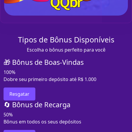
Tipos de Bônus Disponíveis
Escolha o bônus perfeito para você
🎁 Bônus de Boas-Vindas
100%
Dobre seu primeiro depósito até R$ 1.000
Resgatar
🔄 Bônus de Recarga
50%
Bônus em todos os seus depósitos