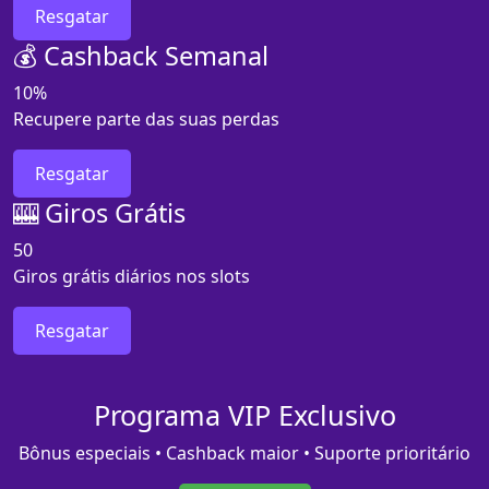
Resgatar
💰 Cashback Semanal
10%
Recupere parte das suas perdas
Resgatar
🎰 Giros Grátis
50
Giros grátis diários nos slots
Resgatar
Programa VIP Exclusivo
Bônus especiais • Cashback maior • Suporte prioritário