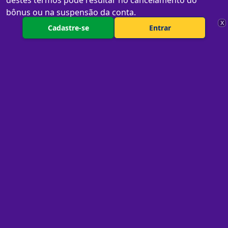
destes termos pode resultar no cancelamento do
bônus ou na suspensão da conta.
X
Cadastre-se
Entrar