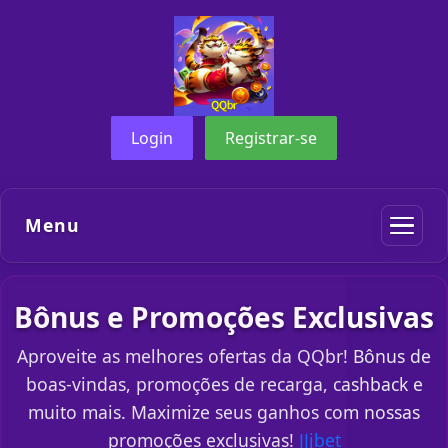
Login
Registrar-se
Menu
Bônus e Promoções Exclusivas
Aproveite as melhores ofertas da QQbr! Bônus de
boas-vindas, promoções de recarga, cashback e
muito mais. Maximize seus ganhos com nossas
promoções exclusivas!
JJjbet